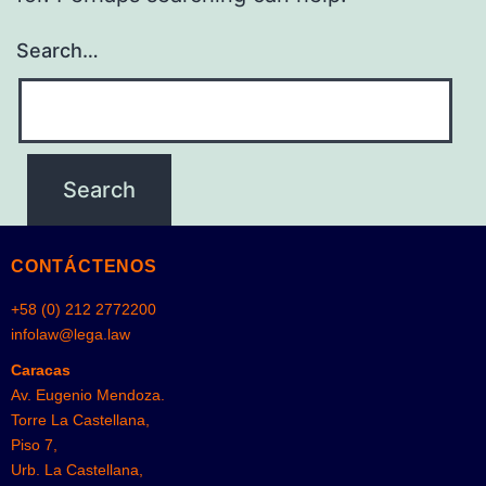
Search…
CONTÁCTENOS
+58 (0) 212 2772200
infolaw@lega.law
Caracas
Av. Eugenio Mendoza.
Torre La Castellana,
Piso 7,
Urb. La Castellana,