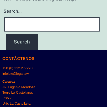
Search…
CONTÁCTENOS
+58 (0) 212 2772200
infolaw@lega.law
Caracas
Av. Eugenio Mendoza.
Torre La Castellana,
Piso 7,
Urb. La Castellana,