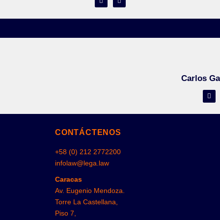
Carlos Ga
CONTÁCTENOS
+58 (0) 212 2772200
infolaw@lega.law
Caracas
Av. Eugenio Mendoza.
Torre La Castellana,
Piso 7,