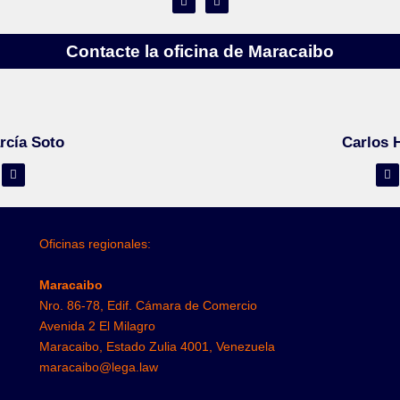
Contacte la oficina de Maracaibo
rcía Soto
Carlos 
Oficinas regionales:
Maracaibo
Nro. 86-78, Edif. Cámara de Comercio
Avenida 2 El Milagro
Maracaibo, Estado Zulia 4001, Venezuela
maracaibo@lega.law